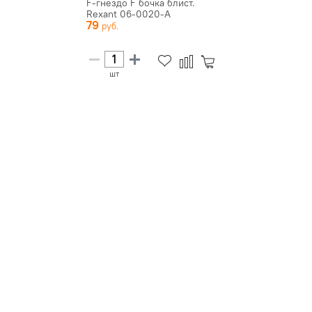
F-гнездо F бочка блист.
Rexant 06-0020-A
79
шт