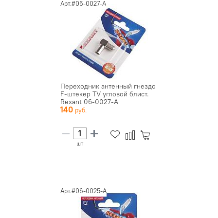
Арт.#06-0027-A
Переходник антенный гнездо
F-штекер TV угловой блист.
Rexant 06-0027-A
140
шт
Арт.#06-0025-A