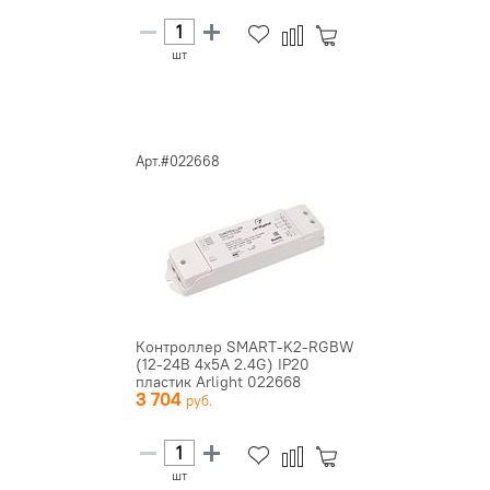
шт
Арт.#022668
Контроллер SMART-K2-RGBW
(12-24В 4х5А 2.4G) IP20
пластик Arlight 022668
3 704
шт