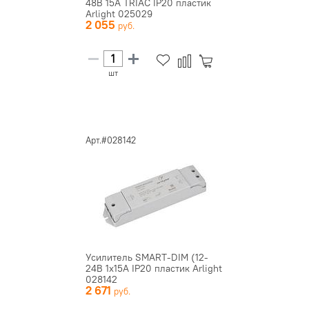
48В 15А TRIAC IP20 пластик
Arlight 025029
2 055
шт
Арт.#028142
Усилитель SMART-DIM (12-
24В 1х15А IP20 пластик Arlight
028142
2 671