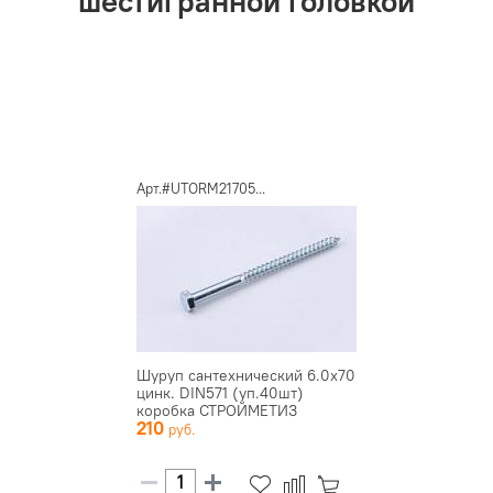
шестигранной головкой
Арт.#UTORM21705...
Шуруп сантехнический 6.0х70
цинк. DIN571 (уп.40шт)
коробка СТРОЙМЕТИЗ
210
UTORM...