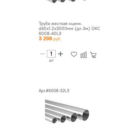
Труба жесткая оцинк.
d40х1.2х3000мм (дл.3м) DKC
6008-40L3
3 298
шт
Арт.#6008-32L3