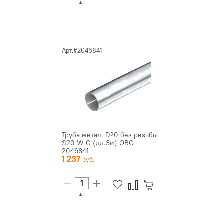
шт
Арт.#2046841
Труба метал. D20 без резьбы
S20 W G (дл.3м) OBO
2046841
1 237
шт