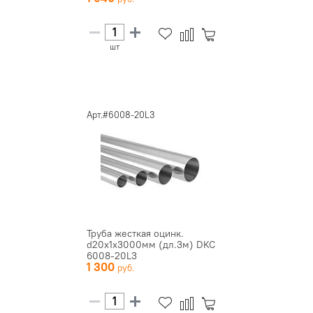
шт
Арт.#6008-20L3
Труба жесткая оцинк.
d20х1х3000мм (дл.3м) DKC
6008-20L3
1 300