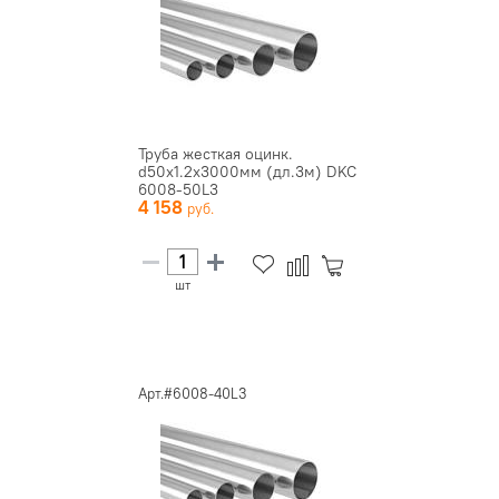
Труба жесткая оцинк.
d50х1.2х3000мм (дл.3м) DKC
6008-50L3
4 158
шт
Арт.#6008-40L3