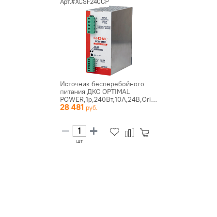
Арт.#XCSF240CP
Источник бесперебойного
питания ДКС OPTIMAL
POWER,1p,240Вт,10А,24В,Oring
28 481
шт