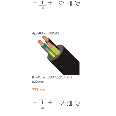
шт
Арт.#00-0013593...
КГ-ХЛ-0,380 3х25+1х10
кабель
777
шт