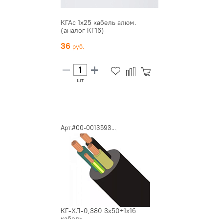
КГАс 1х25 кабель алюм.
(аналог КГ16)
36
шт
Арт.#00-0013593...
КГ-ХЛ-0,380 3х50+1х16
кабель