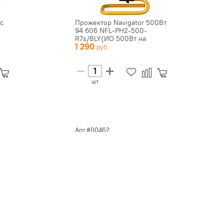
с
Прожектор Navigator 500Вт
94 606 NFL-PH2-500-
R7s/BLY(ИО 500Вт на
1 290
переноск...
шт
Арт.#00462
Прожектор галогенный
3-01
GALAD ИО-04-1000-010