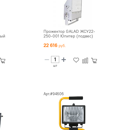
Прожектор GALAD ЖСУ22-
ный
250-001 Юпитер (подвес)
22 616
шт
Арт.#94606