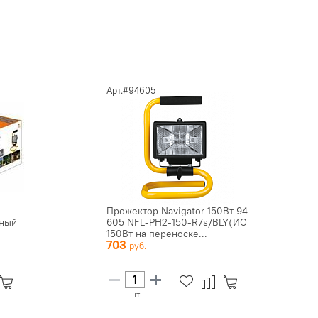
Арт.#94605
Прожектор Navigator 150Вт 94
рный
605 NFL-PH2-150-R7s/BLY(ИО
150Вт на переноске...
703
шт