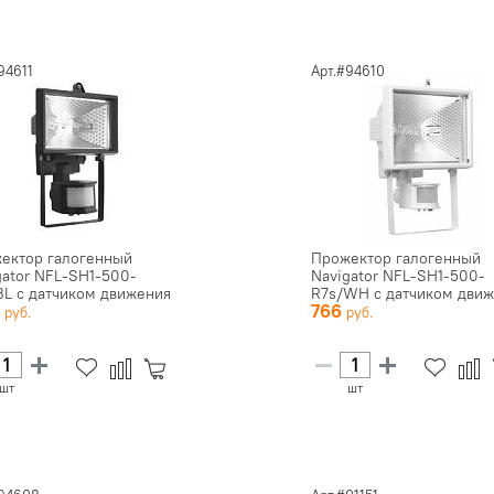
94611
Арт.#94610
ектор галогенный
Прожектор галогенный
gator NFL-SH1-500-
Navigator NFL-SH1-500-
BL с датчиком движения
R7s/WH с датчиком дви
7
766
..
94 ...
шт
шт