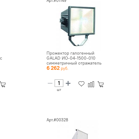
Арт.#01149
Прожектор галогенный
с
GALAD ИО-04-1500-010
симметричный отражатель
6 262
IP65
шт
Арт.#00328