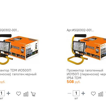
SQ0302-001...
Арт.#SQ0302-001...
ектор TDM ИО500П
Прожектор галогенный
еноска) галоген.черный
ИО150П (переноска) че
IP54 TDM
508
шт
шт