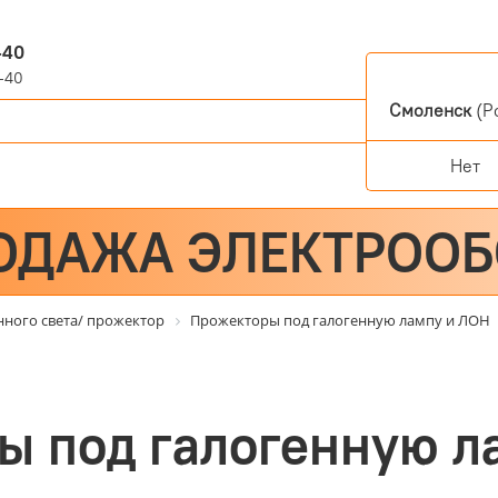
-40
-40
Смоленск
(Ро
Нет
ОДАЖА ЭЛЕКТРОО
нного света/ прожектор
Прожекторы под галогенную лампу и ЛОН
ы под галогенную л