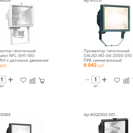
#94608
Арт.#01151
ектор галогенный
Прожектор галогенный
gator NFL-SH1-150-
GALAD ИО-04-2000-010 
WH с датчиком движения
ПРА симметричный
6
6 942
..
отражатель IP...
шт
шт
#00466
Арт.#SQ0302-001...