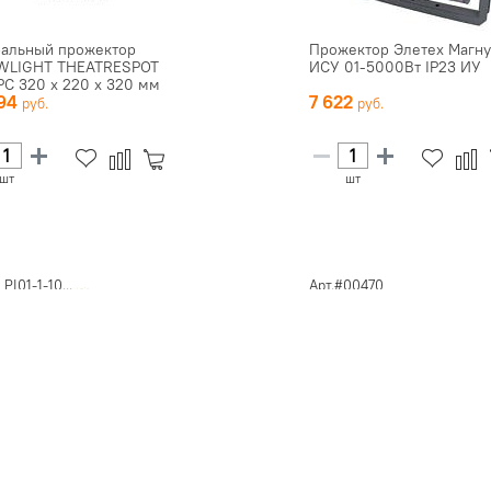
ральный прожектор
Прожектор Элетех Магну
WLIGHT THEATRESPOT
ИСУ 01-5000Вт IP23 ИУ
PC 320 x 220 x 320 мм
594
7 622
..
шт
шт
PI01-1-10...
Арт.#00470
ектор галогенный IEK
Прожектор галогенный
00 белый IP54
GALAD ИСУ-02-5000/к2