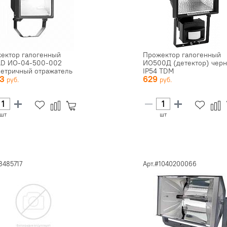
ектор галогенный
Прожектор галогенный
D ИО-04-500-002
ИО500Д (детектор) чер
етричный отражатель
IP54 TDM
93
629
шт
шт
3485717
Арт.#1040200066