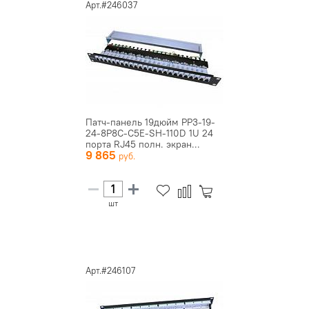
Арт.#246037
Патч-панель 19дюйм PP3-19-
24-8P8C-C5E-SH-110D 1U 24
порта RJ45 полн. экран...
9 865
шт
Арт.#246107