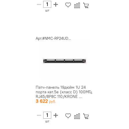
шт
Арт.#NMC-RP24UD...
Патч-панель 19дюйм 1U 24
порта кат.5e (класс D) 100МГц
RJ45/8P8C 110/KRONE ...
3 622
шт