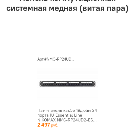
системная медная (витая пара)
Арт.#NMC-RP24UD...
Патч-панель кат.5e 19дюйм 24
порта 1U Essential Line
NIKOMAX NMC-RP24UD2-ES...
2 497