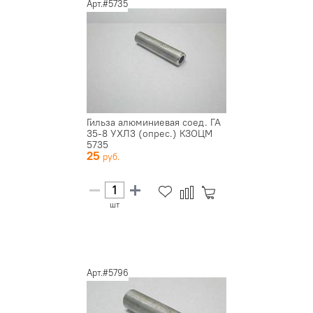
Арт.#5735
Гильза алюминиевая соед. ГА
35-8 УХЛ3 (опрес.) КЗОЦМ
5735
25
шт
Арт.#5796