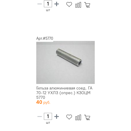
шт
Арт.#5770
Гильза алюминиевая соед. ГА
70-12 УХЛ3 (опрес.) КЗОЦМ
5770
40
шт