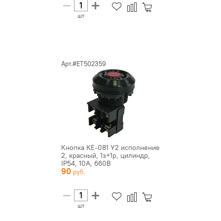
шт
Арт.#ET502359
Кнопка КЕ-081 У2 исполнение
2, красный, 1з+1р, цилиндр,
IP54, 10А, 660В
90
шт