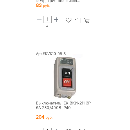
1з+1р, гриб без фикса...
83
шт
Арт.#KVK10-06-3
Выключатель IEK ВКИ-211 3P
6A 230/400B IP40
204