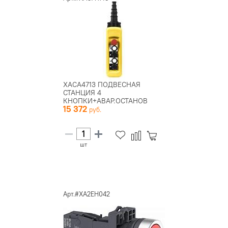
XACA4713 ПОДВЕСНАЯ
СТАНЦИЯ 4
КНОПКИ+АВАР.ОСТАНОВ
15 372
XACA4713
шт
Арт.#XA2EH042