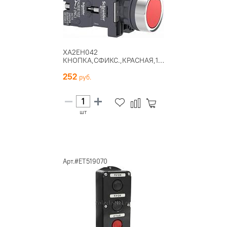
XA2EH042
КНОПКА,СФИКС.,КРАСНАЯ,1НЗ
252
шт
Арт.#ET519070