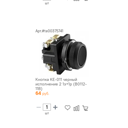
шт
Арт.#te00375741
Кнопка КЕ-011 черный
исполнение 2 1з+1р (B0112-
11B)
64
шт