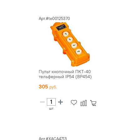
Арт.#te00125370
Пульт кнопочный ПКТ-40
тельферный IP54 (BP454)
305
шт
Арт.#XACA4713