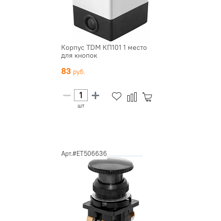
Корпус TDM КП101 1 место
для кнопок
83
шт
Арт.#ET506636