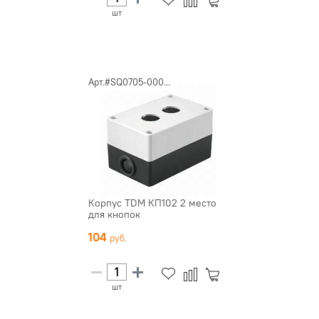
шт
Арт.#SQ0705-000...
Корпус TDM КП102 2 место
для кнопок
104
шт