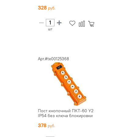
328
шт
Арт.#te00125368
Пост кнопочный ПКТ-60 У2
IP54 без ключа блокировки
378