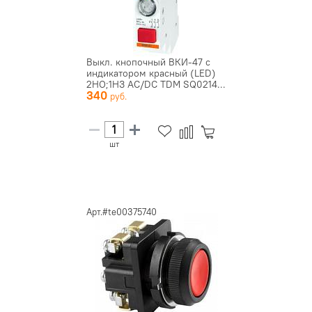
Выкл. кнопочный ВКИ-47 с
индикатором красный (LED)
2НО;1НЗ AC/DC TDM SQ0214...
340
шт
Арт.#te00375740