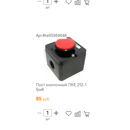
шт
Арт.#te00369644
Пост кнопочный ПКЕ 212-1
Гриб
85
шт