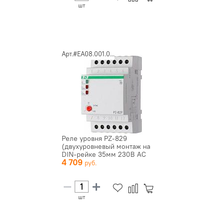
шт
Арт.#EA08.001.0...
Реле уровня PZ-829
(двухуровневый монтаж на
DIN-рейке 35мм 230В AC
4 709
2х16А 2п...
шт