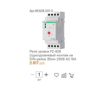
Арт.#EA08.001.0...
Реле уровня PZ-828
(одноуровневый монтаж на
DIN-рейке 35мм 230В AC 16А
2 817
1пер...
шт