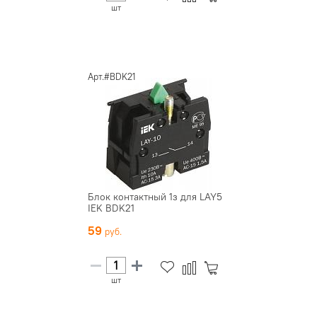
шт
Арт.#BDK21
Блок контактный 1з для LAY5
IEK BDK21
59
шт