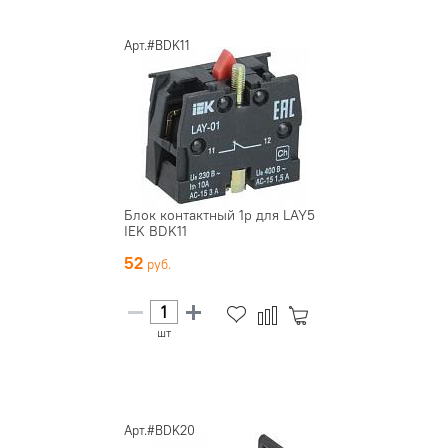
Арт.#BDK11
Блок контактный 1р для LAY5
IEK BDK11
52
шт
Арт.#BDK20