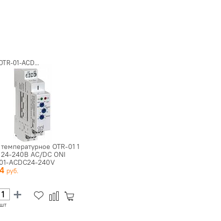
OTR-01-ACD...
 температурное OTR-01 1
. 24-240В AC/DC ONI
01-ACDC24-240V
54
шт