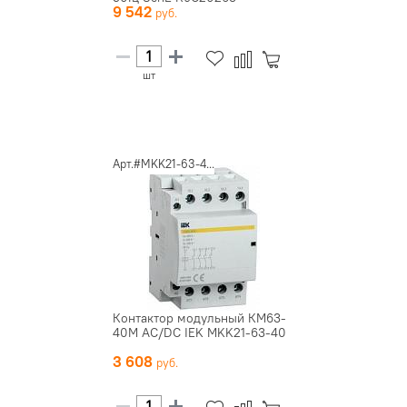
9 542
шт
Арт.#MKK21-63-4...
Контактор модульный КМ63-
40М AC/DC IEK MKK21-63-40
3 608