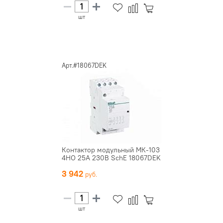
шт
Арт.#18067DEK
Контактор модульный МК-103
4НО 25А 230В SchE 18067DEK
3 942
шт