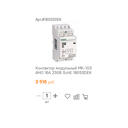
Арт.#18053DEK
Контактор модульный МК-103
4НО 16А 230В SchE 18053DEK
3 516
шт