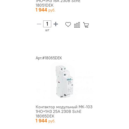
1НО+1НЗ 16А 230В SchE
18051DEK
1 944
шт
Арт.#18065DEK
Контактор модульный МК-103
1НО+1НЗ 25А 230В SchE
18065DEK
1 944