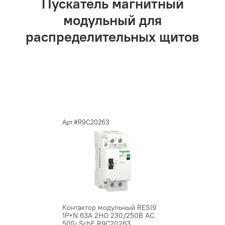
Пускатель магнитный
модульный для
распределительных щитов
Арт.#R9C20263
Контактор модульный RESI9
1P+N 63А 2НО 230/250В AC
50Гц SchE R9C20263