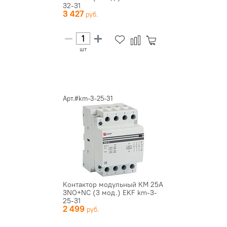
32-31
3 427
шт
Арт.#km-3-25-31
Контактор модульный КМ 25А
3NО+NC (3 мод.) EKF km-3-
25-31
2 499