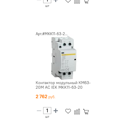
шт
Арт.#MKK11-63-2...
Контактор модульный КМ63-
20М AC IEK MKK11-63-20
2 762
шт