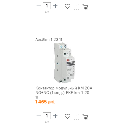
шт
Арт.#km-1-20-11
Контактор модульный КМ 20А
NО+NC (1 мод.) EKF km-1-20-
11
1 465
шт