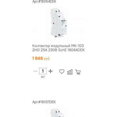
Арт.#18064DEK
Контактор модульный МК-103
2НО 25А 230В SchE 18064DEK
1 848
шт
Арт.#18057DEK