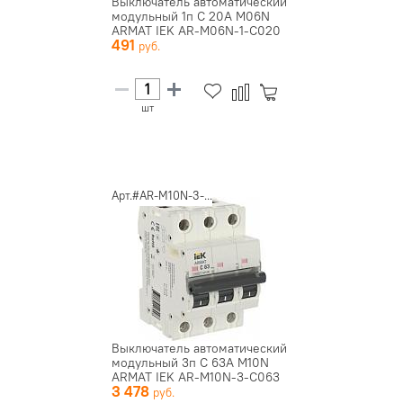
Выключатель автоматический
модульный 1п C 20А M06N
ARMAT IEK AR-M06N-1-C020
491
шт
Арт.#AR-M10N-3-...
Выключатель автоматический
модульный 3п C 63А M10N
ARMAT IEK AR-M10N-3-C063
3 478