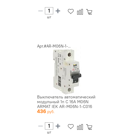
шт
Арт.#AR-M06N-1-...
Выключатель автоматический
модульный 1п C 16А M06N
ARMAT IEK AR-M06N-1-C016
436
шт