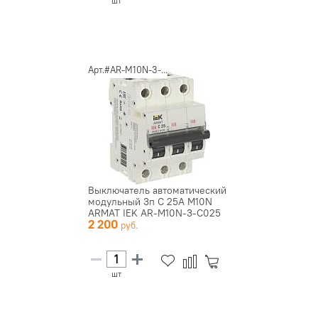
шт
Арт.#AR-M10N-3-...
Выключатель автоматический
модульный 3п C 25А M10N
ARMAT IEK AR-M10N-3-C025
2 200
шт