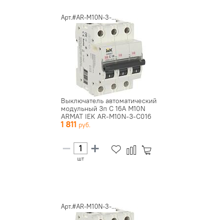
Арт.#AR-M10N-3-...
Выключатель автоматический
модульный 3п C 16А M10N
ARMAT IEK AR-M10N-3-C016
1 811
шт
Арт.#AR-M10N-3-...