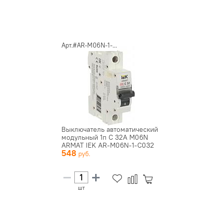
Арт.#AR-M06N-1-...
Выключатель автоматический
модульный 1п C 32А M06N
ARMAT IEK AR-M06N-1-C032
548
шт