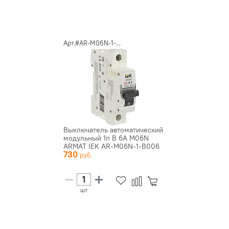
Арт.#AR-M06N-1-...
Выключатель автоматический
модульный 1п B 6А M06N
ARMAT IEK AR-M06N-1-B006
730
шт