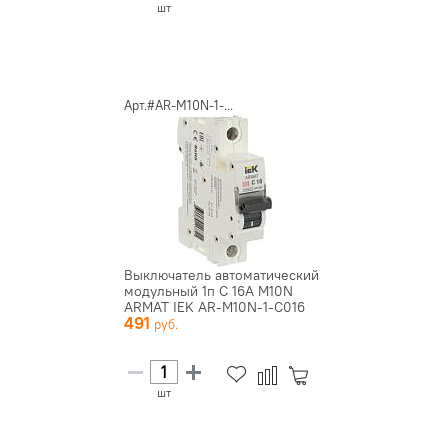
шт
Арт.#AR-M10N-1-...
Выключатель автоматический
модульный 1п C 16А M10N
ARMAT IEK AR-M10N-1-C016
491
шт