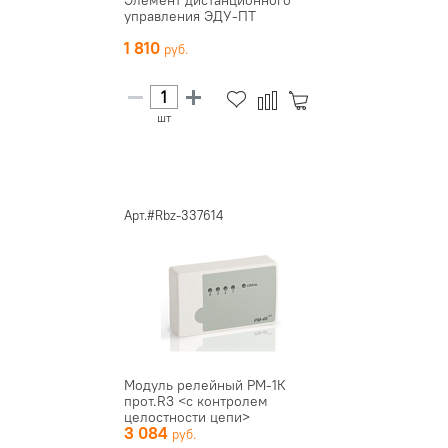
Элемент дистанционного
управления ЭДУ-ПТ
1 810
шт
Арт.#Rbz-337614
Модуль релейный РМ-1К
прот.R3 <с контролем
целостности цепи>
3 084