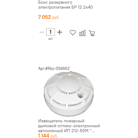
Бокс резервного
электропитания БР 12 2х40
7 052
шт
Арт.#Rbz-054962
Извещатель пожарный
дымовой оптико-электронный
автономный ИП 212-50М "...
1 144