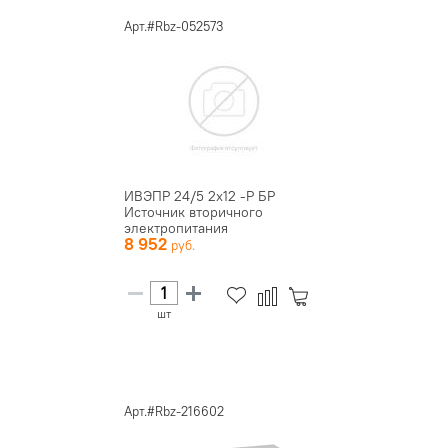
Арт.#Rbz-052573
ИВЭПР 24/5 2х12 -Р БР
Источник вторичного
электропитания
8 952
резервированный
шт
Арт.#Rbz-216602