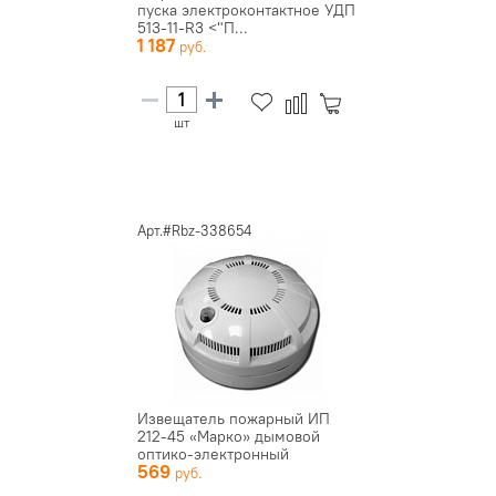
пуска электроконтактное УДП
513-11-R3 <"П...
1 187
шт
Арт.#Rbz-338654
Извещатель пожарный ИП
212-45 «Марко» дымовой
оптико-электронный
569
точечный ...