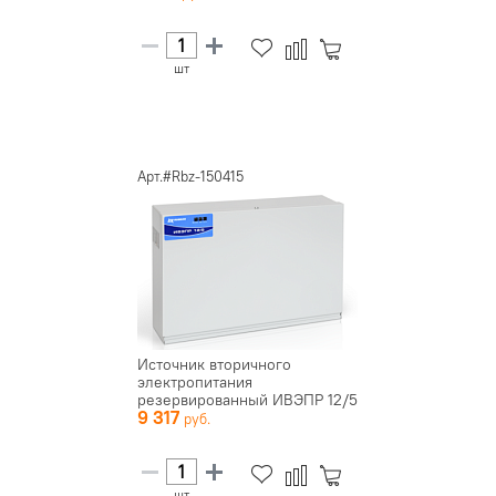
шт
Арт.#Rbz-150415
Источник вторичного
электропитания
резервированный ИВЭПР 12/5
9 317
2х40 -Р БР
шт