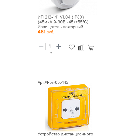
ИП 212-141 V1.04 (IP30)
(45мкА 9-30В -45/+55ºС)
Извещатель пожарный
481
дымовой...
шт
Арт.#Rbz-055445
Устройство дистанционного