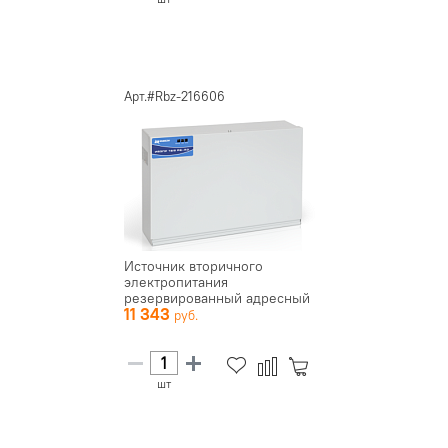
Арт.#Rbz-216606
Источник вторичного
электропитания
резервированный адресный
11 343
ИВЭПР 12/5 RS-R...
шт