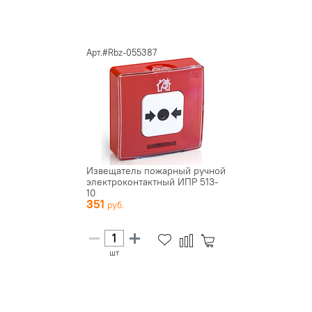
Арт.#Rbz-055387
Извещатель пожарный ручной
электроконтактный ИПР 513-
10
351
шт