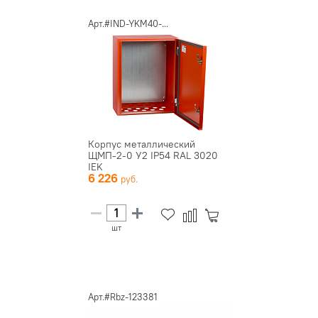
Арт.#IND-YKM40-...
Корпус металлический
ЩМП-2-0 У2 IP54 RAL 3020
IEK
6 226
шт
Арт.#Rbz-123381