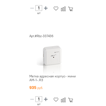
шт
Арт.#Rbz-337436
Метка адресная корпус- мини
АМ-1-.R3
935
шт