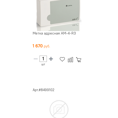
Метка адресная АМ-4-R3
1 670
шт
Арт.#8499102