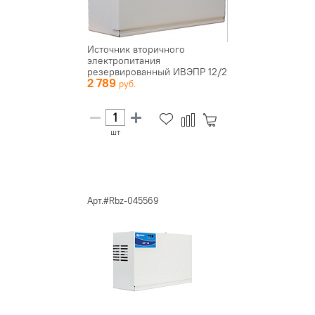
Источник вторичного
электропитания
резервированный ИВЭПР 12/2
2 789
2х12 БР
шт
Арт.#Rbz-045569