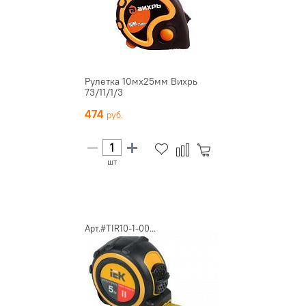
Рулетка 10мх25мм Вихрь
73/11/1/3
474
шт
Арт.#TIR10-1-00...