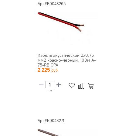
Арт.#Б0048265
Кабель акустический 2х0,75
мм2 красно-черный, 100м A-
75-RB ЭРА
2 225
шт
Арт.#Б0048271