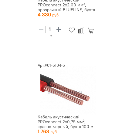
Кабель акустический
PROconnect 2х2,00 мм²,
прозрачный BLUELINE, бухта
4 330
100 м...
шт
Арт.#01-6104-6
Кабель акустический
PROconnect 2х0,75 мм²,
красно-черный, бухта 100 м
1 763
01-61...