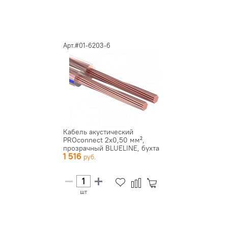
Арт.#01-6203-6
Кабель акустический
PROconnect 2х0,50 мм²,
прозрачный BLUELINE, бухта
1 516
100 м...
шт