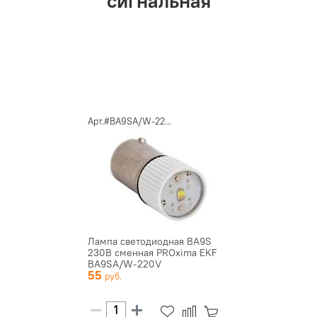
сигнальная
Арт.#BA9SA/W-22...
Лампа светодиодная BA9S
230В сменная PROxima EKF
BA9SA/W-220V
55