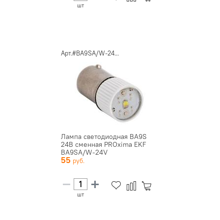
шт
Арт.#BA9SA/W-24...
Лампа светодиодная BA9S
24В сменная PROxima EKF
BA9SA/W-24V
55
шт