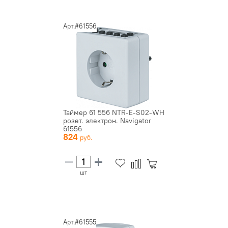
Арт.#61556
Таймер 61 556 NTR-E-S02-WH
розет. электрон. Navigator
61556
824
шт
Арт.#61555