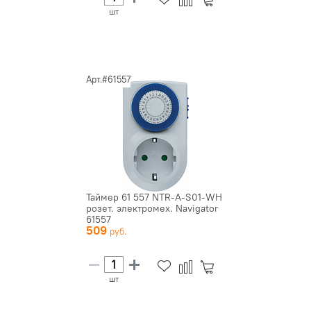
шт
Арт.#61557
Таймер 61 557 NTR-A-S01-WH
розет. электромех. Navigator
61557
509
шт